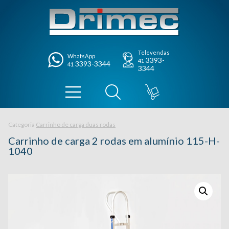
Televendas
WhatsApp
3393-
41
3393-3344
41
3344
Categoria
Carrinho de carga duas rodas
Carrinho de carga 2 rodas em alumínio 115-H-
1040