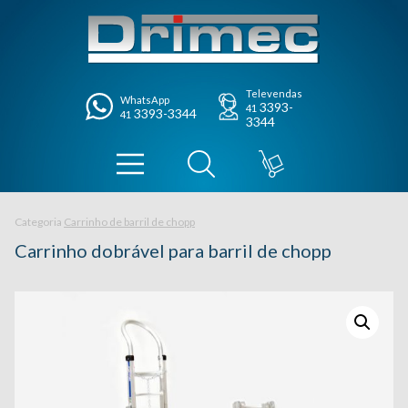
Televendas
WhatsApp
3393-
41
3393-3344
41
3344
Categoria
Carrinho de barril de chopp
Carrinho dobrável para barril de chopp