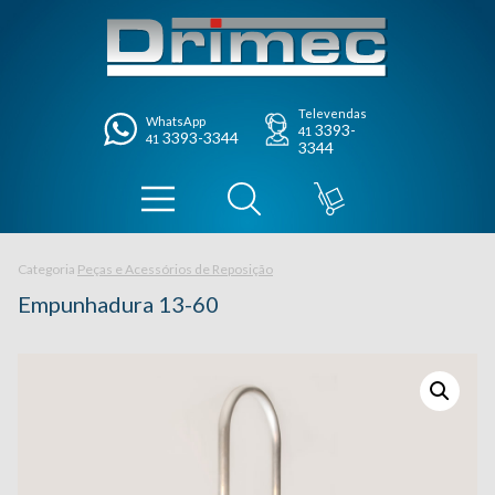
Televendas
WhatsApp
3393-
41
3393-3344
41
3344
Categoria
Peças e Acessórios de Reposição
Empunhadura 13-60