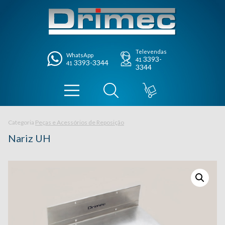
Televendas
WhatsApp
3393-
41
3393-3344
41
3344
Categoria
Peças e Acessórios de Reposição
Nariz UH