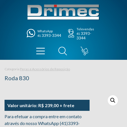
Televendas
WhatsApp
3393-
41
3393-3344
41
3344
Categoria
Peças e Acessórios de Reposição
Roda 830
Valor unitário: R$ 239,00 + frete
Para efetuar a compra entre em contato
através do nosso WhatsApp (41)3393-