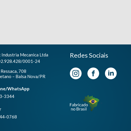
Redes Sociais
 Industria Mecanica Ltda
02.928.428/0001-24
 Ressaca, 708
etano – Balsa Nova/PR
one/WhatsApp
3-3344
>
r
44-0768