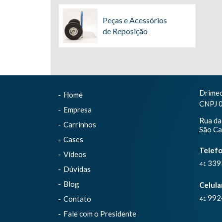
Peças e Acessórios
de Reposição
Drimec
Home
CNPJ 
Empresa
Rua da
Carrinhos
São Ca
Cases
Telef
Vídeos
339
41
Dúvidas
Blog
Celula
992
Contato
41
Fale com o Presidente