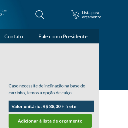
ndas
Lista para
3-
orçamento
Contato
Fale com o Presidente
Caso necessite de inclinação na base do
carrinho, temos a opção de calço.
Valor unitário: R$ 88,00 + frete
Adicionar à lista de orçamento