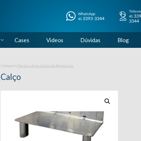
Televe
WhatsApp
339
41
3393-3344
41
3344
Cases
Videos
Dúvidas
Blog
Categoria
Peças e Acessórios de Reposição
Calço