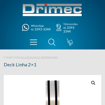
Televendas
WhatsApp
3393-
41
3393-3344
41
3344
Categoria
Peças e Acessórios de Reposição
Deck Linha 2×1