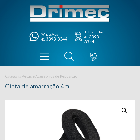
Televendas
WhatsApp
3393-
41
3393-3344
41
3344
Categoria
Peças e Acessórios de Reposição
Cinta de amarração 4m