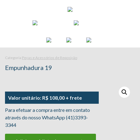
WhatsApp
Televendas
3393-3344
3393-3344
41
41
Categoria
Peças e Acessórios de Reposição
Empunhadura 19
Valor unitário: R$ 108,00 + frete
Para efetuar a compra entre em contato
através do nosso WhatsApp (41)3393-
3344